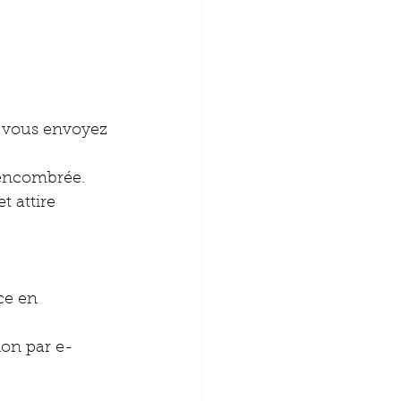
e vous envoyez 
 encombrée. 
t attire 
 
ce en 
ion par e-