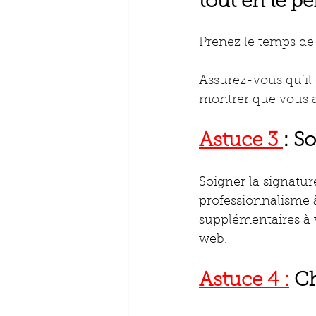
tout en le p
Prenez le temps de 
Assurez-vous qu’il 
montrer que vous av
Astuce 3 
: S
Soigner la signatu
professionnalisme 
supplémentaires à 
web.
Astuce 4 :
 C