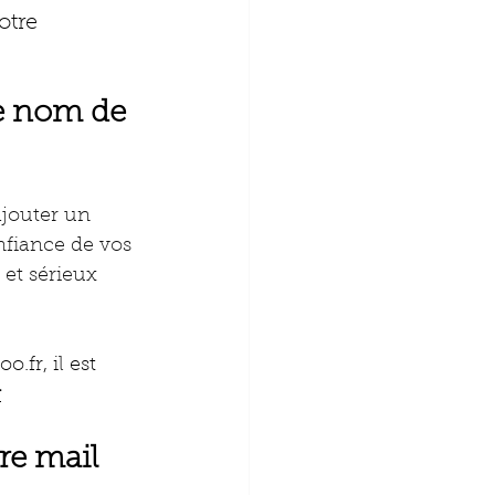
otre 
e nom de 
jouter un 
fiance de vos 
et sérieux 
oo.fr
, il est 
r
re mail 