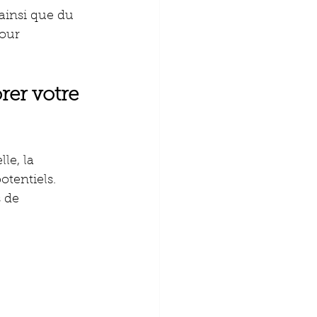
ainsi que du 
pour 
r votre 
e, la 
otentiels. 
 de 