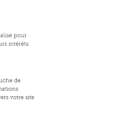
alisé pour 
s intérêts.
uche de 
mations 
s votre site 