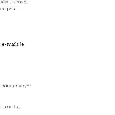
ial. L’envoi 
ire peut 
 e-mails le 
s pour envoyer 
l soit lu.