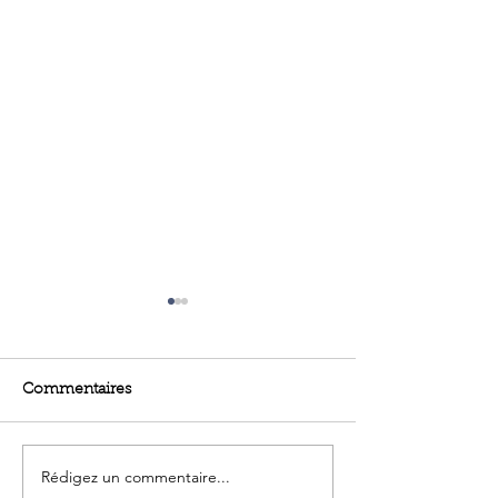
Commentaires
Rédigez un commentaire...
Les clés du succès pour
Réformes clés p