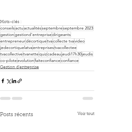
Mots-clés :
conseils
actu
actualités
septembre
septembre 2023
gestion
gestiond'entreprise
dirigeants
entrepreneur
décortique
tva
collecte tva
video
jedecortiquelatva
entreprises
tvacollectee
tvacollective
tvanette
quiz
cadeau
jeudi17h30
jeudis
co-pilote
evolution
faiteconfiance
confiance
Gestion d'entreprise
Voir tout
Posts récents