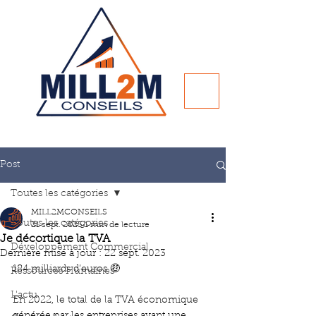
Post
Toutes les catégories
MILL2MCONSEILS
Toutes les catégories
21 sept. 2023
1 min de lecture
Je décortique la TVA
Développement Commercial
Dernière mise à jour :
22 sept. 2023
184 milliards d’euros 🤑 
Ressources Humaines
L'actu
En 2022, le total de la TVA économique 