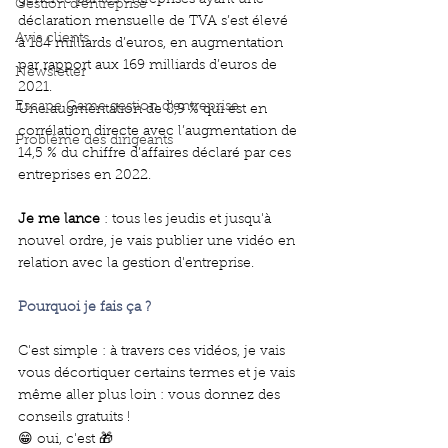
générée par les entreprises ayant une 
Gestion d'entreprise
déclaration mensuelle de TVA s’est élevé 
Avis clients
à 184 milliards d’euros, en augmentation 
par rapport aux 169 milliards d’euros de 
Newsletter
2021. 
Escape Game gestion d'entreprise
Une augmentation de 8,9 % qui est en 
corrélation directe avec l’augmentation de 
Problème des dirigeants
14,5 % du chiffre d’affaires déclaré par ces 
entreprises en 2022.
Je me lance
 : tous les jeudis et jusqu'à 
nouvel ordre, je vais publier une vidéo en 
relation avec la gestion d'entreprise. 
Pourquoi je fais ça ? 
C'est simple : à travers ces vidéos, je vais 
vous décortiquer certains termes et je vais 
même aller plus loin : vous donnez des 
conseils gratuits !
😁 oui, c'est 🎁  