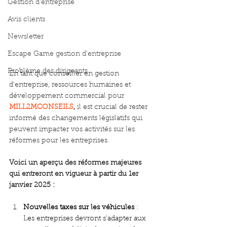
Gestion d'entreprise
Avis clients
Newsletter
Escape Game gestion d'entreprise
Problème des dirigeants
En tant que conseiller en gestion 
d'entreprise, ressources humaines et 
développement commercial pour 
MILL2MCONSEILS
, 
il est crucial de rester 
informé des changements législatifs qui 
peuvent impacter vos activités sur les 
réformes pour les entreprises. 
Voici un aperçu des réformes majeures 
qui entreront en vigueur à partir du 1er 
janvier 2025 :
Nouvelles taxes sur les véhicules
 : 
Les entreprises devront s'adapter aux 