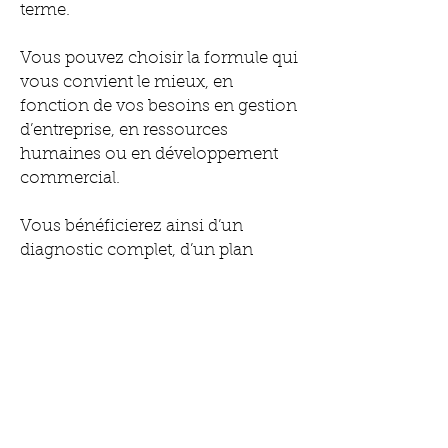
terme.
​Vous pouvez choisir la formule qui
vous convient le mieux, en
fonction de vos besoins en gestion
d’entreprise, en ressources
humaines ou en développement
commercial.
Vous bénéficierez ainsi d’un
diagnostic complet, d’un plan
d’action dynamique et d’un bilan
de vos résultats.
MILL2MCONSEILS, c’est plus
qu’un simple cabinet de conseil,
c’est votre copilote en
développement commercial sur
PESSAC.