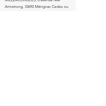
Armstrong, 33692 Mérignac Cedex ou
contact@mill2mconseil.fr
Toute personne, dont les données
personnelles ont été collectées par
nos services, dispose de la faculté de
saisir la Commission nationale de
l’Informatique et des Libertés (dont les
coordonnées figurent à l’adresse
https://www.cnil.fr/fr/vous-souhaitez-
contacter-la-cnil) dans l’hypothèse où
nous n’aurions pas fait suite à une
demande dans le délai d’un mois
suivant cette demande. Au besoin, ce
délai peut être prolongé de deux
mois, compte tenu de la complexité et