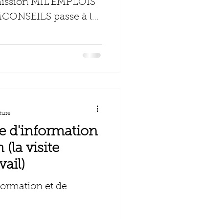
émission MIL'EMPLOIS
MCONSEILS passe à la
ture
te d'information
 (la visite
ail)
nformation et de