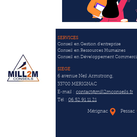
SERVICES
Conseil en Gestion d'entreprise
Conseil en Ressources Humaines
Conseil en Développement Commerci
SIEGE
6 avenue Neil Armstrong,
33700 MERIGNAC
E-mail :
contact@mill2mconseils.fr
Tél :
06.52.91.11.21
Mérignac
Pessac