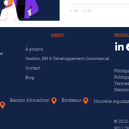
RESEA
MENU
À propos
al
Gestion, RH & Développement Commercial
Contact
Politiq
Politiq
Blog
Termes
Mentio
Bassins d'Arcachon
Bordeaux
Nouvelle Aquitai
© 2023
MILL2