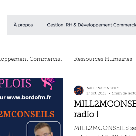
À propos
Gestion, RH & Développement Commerci
loppement Commercial
Ressources Humaines
vis clients
Newsletter
Escape Game gestion d
MILL2MCONSEILS
17 oct. 2023
1 min de lect
MILL2MCONSEIL
radio !
MILL2MCONSEILS sera