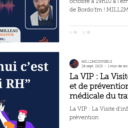
octobre à 19h10 à l'
de Bordo'fm ! MILL2
radio le 23 octobre...
MILL2MCONSEILS
26 sept. 2023
1 min de lec
La VIP : La Visi
et de prévention
médicale du trav
La VIP : La Visite d'i
prévention