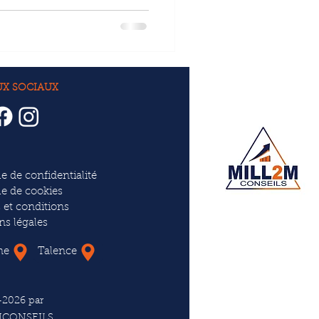
UX SOCIAUX
ue de confidentialité
ue de cookies
 et conditions
ns légales
ne
Talence
-2026 par
MCONSEILS