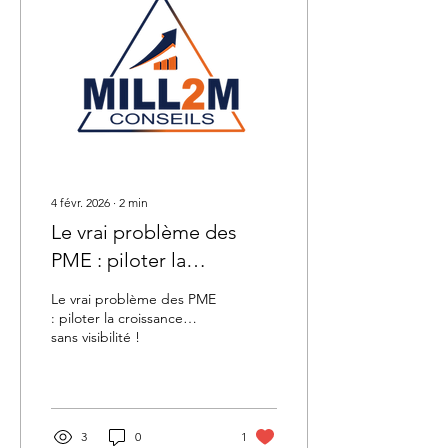
depuis longtemps. Mais il
ne décide pas à votre
place. Ce qui fait la
différence aujourd’hui Ce
ne sont pas vos résultats
d’hier, ce sont les...
4 févr. 2026
∙
2
min
Le vrai problème des
PME : piloter la
croissance… sans
Le vrai problème des PME
visibilité !
: piloter la croissance…
sans visibilité !
3
0
1