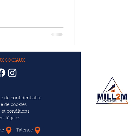
UX SOCIAUX
ue de confidentialité
ue de cookies
 et conditions
ns légales
ne
Talence