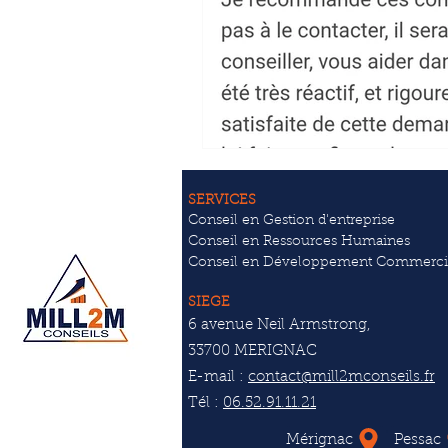
SERVICES
Conseil en Gestion d'entreprise
Conseil en Ressources Humaines
Conseil en Développement Commerci
SIEGE
6 avenue Neil Armstrong,
33700 MERIGNAC
E-mail :
contact@mill2mconseils.fr
Tél :
06.52.91.11.21
Mérignac
Pessac