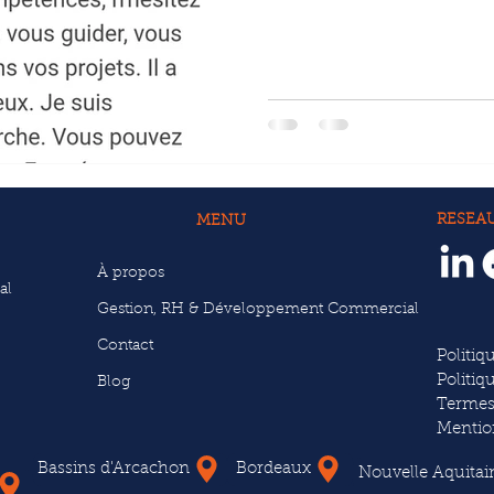
RESEA
MENU
À propos
al
Gestion, RH & Développement Commercial
Contact
Politiq
Politiq
Blog
Termes
Mentio
Bassins d'Arcachon
Bordeaux
Nouvelle Aquitai