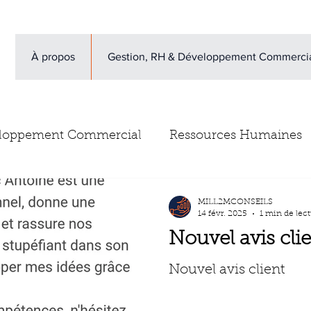
À propos
Gestion, RH & Développement Commerci
loppement Commercial
Ressources Humaines
vis clients
Newsletter
Escape Game gestion d
MILL2MCONSEILS
14 févr. 2025
1 min de lec
Nouvel avis clie
Nouvel avis client