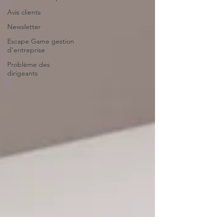
Avis clients
Newsletter
Escape Game gestion
d'entreprise
Problème des
dirigeants