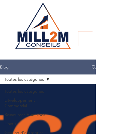
Blog
Toutes les catégories
Toutes les catégories
Développement
Commercial
Ressources Humaines
L'actu
Gestion d'entreprise