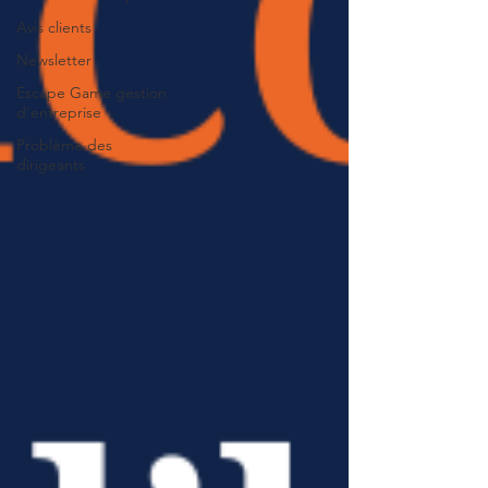
Avis clients
Newsletter
Escape Game gestion
d'entreprise
Problème des
dirigeants