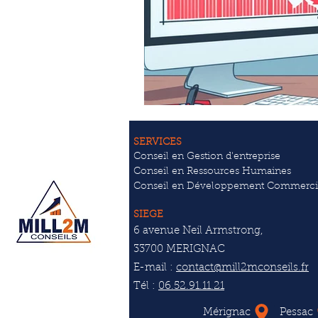
SERVICES
Conseil en Gestion d'entreprise
Conseil en Ressources Humaines
Conseil en Développement Commerci
SIEGE
6 avenue Neil Armstrong,
33700 MERIGNAC
E-mail :
contact@mill2mconseils.fr
Tél :
06.52.91.11.21
Mérignac
Pessac