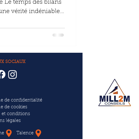
e Le temps des bilans
, une vérité indéniable
UX SOCIAUX
ue de confidentialité
ue de cookies
 et conditions
ns légales
ne
Talence