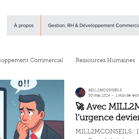
À propos
Gestion, RH & Développement Commerci
loppement Commercial
Ressources Humaines
vis clients
Newsletter
Escape Game gestion d
MILL2MCONSEILS
30 mai 2024
1 min de lect
🚀 Avec MILL2
l’urgence devien
MILL2MCONSEILS : L’A