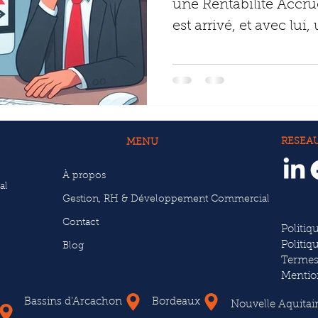
une Rentabilité Accru
est arrivé, et avec lui
:...
RESEA
MENU
À propos
al
Gestion, RH & Développement Commercial
Contact
Politiq
Politiq
Blog
Termes
Mentio
Bassins d'Arcachon
Bordeaux
Nouvelle Aquitai