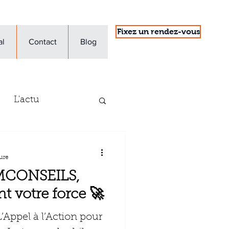
Fixez un rendez-vous
al
Contact
Blog
L'actu
'entreprise
ure
MCONSEILS,
t votre force 🚀
ppel à l’Action pour