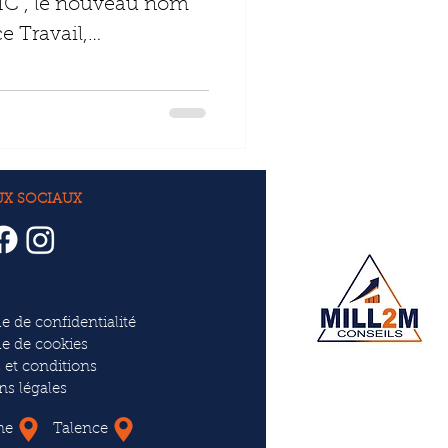
C , le nouveau nom
e Travail,
ti...
UX SOCIAUX
ue de confidentialité
ue de cookies
 et conditions
ns légales
ne
Talence