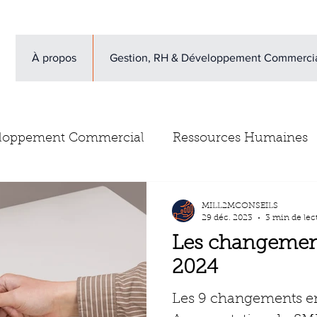
À propos
Gestion, RH & Développement Commerci
loppement Commercial
Ressources Humaines
vis clients
Newsletter
Escape Game gestion d
MILL2MCONSEILS
29 déc. 2023
3 min de lec
Les changement
2024
Les 9 changements en