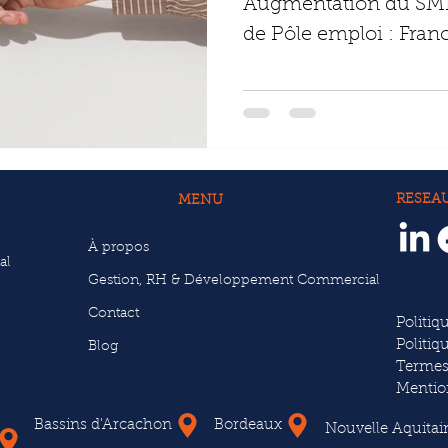
Augmentation du SMI
de Pôle emploi : Franc
Augmentation de la gra
RESEA
MENU
À propos
al
Gestion, RH & Développement Commercial
Contact
Politiq
Politiq
Blog
Termes
Mentio
Bassins d'Arcachon
Bordeaux
Nouvelle Aquitai