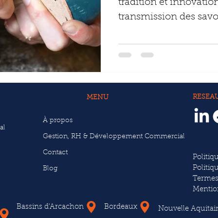
tradition et innovation
transmission des savoir
culturelle
RESEA
MENU
À propos
al
Gestion, RH & Développement Commercial
Contact
Politiq
Politiq
Blog
Termes
Mentio
Bassins d'Arcachon
Bordeaux
Nouvelle Aquitai