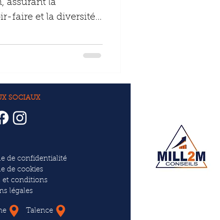
, assurant la
-faire et la diversité
UX SOCIAUX
ue de confidentialité
ue de cookies
 et conditions
ns légales
ne
Talence