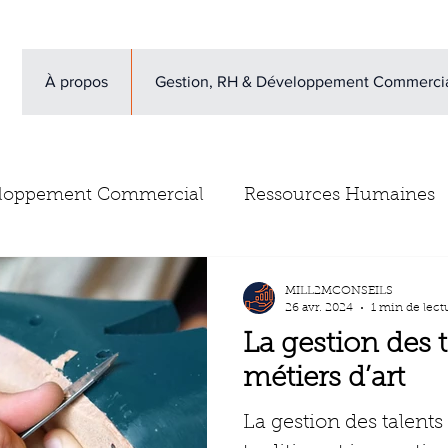
À propos
Gestion, RH & Développement Commerci
loppement Commercial
Ressources Humaines
vis clients
Newsletter
Escape Game gestion d
MILL2MCONSEILS
26 avr. 2024
1 min de lect
La gestion des t
métiers d’art
La gestion des talents 