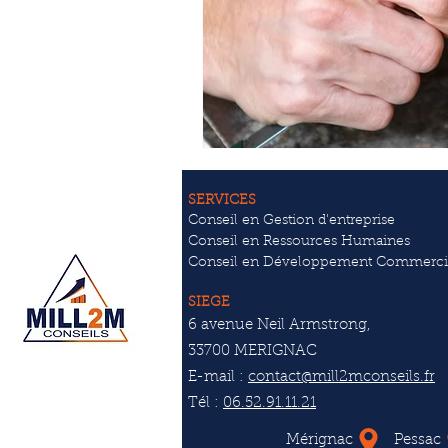
SERVICES
Conseil en Gestion d'entreprise
Conseil en Ressources Humaines
Conseil en Développement Commerci
SIEGE
6 avenue Neil Armstrong,
33700 MERIGNAC
E-mail :
contact@mill2mconseils.fr
Tél :
06.52.91.11.21
Mérignac
Pessac