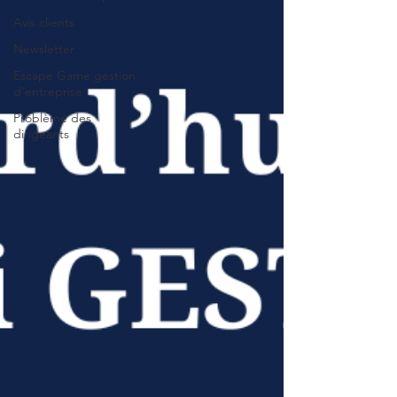
Avis clients
Newsletter
Escape Game gestion
d'entreprise
Problème des
dirigeants