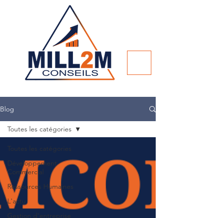
Blog
Toutes les catégories
Toutes les catégories
Développement
Commercial
Ressources Humaines
L'actu
Gestion d'entreprise